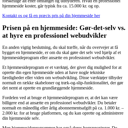
forskellige alt efter omfanget og udbyderen. Hvad en professionel
hjemmeside koster, går typisk fra ca. 15.000 kr. og op.
Kontakt os og få en præcis pris på din hjemmeside her
Prisen på en hjemmeside: Gør-det-selv vs.
at hyre en professionel webudvikler
En anden vigtig beslutning, du skal træffe, når du overvejer at få
bygget en hjemmeside, er om du skal gøre det selv ved hjælp af et
hjemmesideprogram eller ansætte en professionel webudvikler.
Et hjemmesideprogram er et værktøj, der giver dig mulighed for at
oprette din egen hjemmeside uden at have nogle tekniske
færdigheder eller viden om webudvikling. Disse værktøjer tilbyder
normalt en række skabeloner og træk-og-slip-funktionalitet, der gør
det nemt at oprette en grundlæggende hjemmeside.
Fordelen ved at bruge et hjemmesideprogram er, at det kan være
billigere end at ansætte en professionel webudvikler. Du betaler
normalt en månedlig eller årlig abonnementsafgift på ca. 1.000 kr. –
2.000 kr. for at bruge platformen, og du kan oprette og administrere
din hjemmeside selv.
Men hjemmesideprogrammer har også deres begrænsninger. De