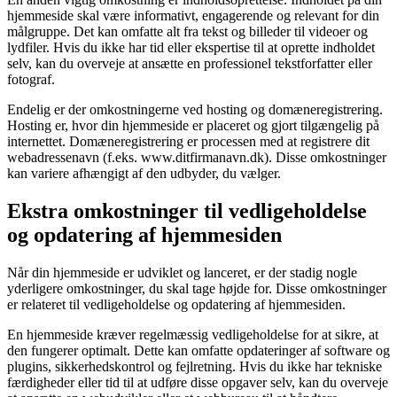
hjemmeside skal være informativt, engagerende og relevant for din
målgruppe. Det kan omfatte alt fra tekst og billeder til videoer og
lydfiler. Hvis du ikke har tid eller ekspertise til at oprette indholdet
selv, kan du overveje at ansætte en professionel tekstforfatter eller
fotograf.
Endelig er der omkostningerne ved hosting og domæneregistrering.
Hosting er, hvor din hjemmeside er placeret og gjort tilgængelig på
internettet. Domæneregistrering er processen med at registrere dit
webadressenavn (f.eks. www.ditfirmanavn.dk). Disse omkostninger
kan variere afhængigt af den udbyder, du vælger.
Ekstra omkostninger til vedligeholdelse
og opdatering af hjemmesiden
Når din hjemmeside er udviklet og lanceret, er der stadig nogle
yderligere omkostninger, du skal tage højde for. Disse omkostninger
er relateret til vedligeholdelse og opdatering af hjemmesiden.
En hjemmeside kræver regelmæssig vedligeholdelse for at sikre, at
den fungerer optimalt. Dette kan omfatte opdateringer af software og
plugins, sikkerhedskontrol og fejlretning. Hvis du ikke har tekniske
færdigheder eller tid til at udføre disse opgaver selv, kan du overveje