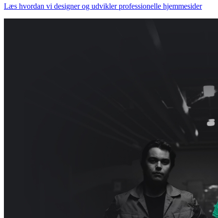
Læs hvordan vi designer og udvikler professionelle hjemmesider