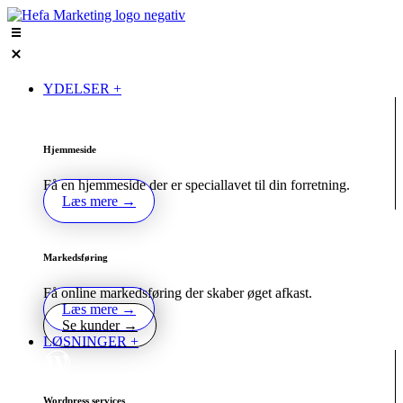
Videre
til
indhold
YDELSER +
Hjemmeside
Få en hjemmeside der er speciallavet til din forretning.
Læs mere →
Markedsføring
Få online markedsføring der skaber øget afkast.
Læs mere →
Se kunder →
LØSNINGER +
Wordpress services