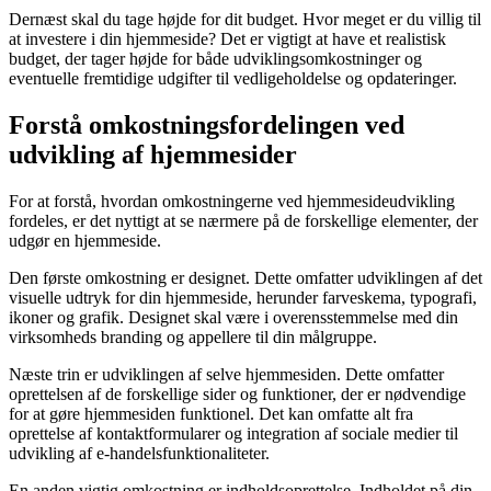
Dernæst skal du tage højde for dit budget. Hvor meget er du villig til
at investere i din hjemmeside? Det er vigtigt at have et realistisk
budget, der tager højde for både udviklingsomkostninger og
eventuelle fremtidige udgifter til vedligeholdelse og opdateringer.
Forstå omkostningsfordelingen ved
udvikling af hjemmesider
For at forstå, hvordan omkostningerne ved hjemmesideudvikling
fordeles, er det nyttigt at se nærmere på de forskellige elementer, der
udgør en hjemmeside.
Den første omkostning er designet. Dette omfatter udviklingen af det
visuelle udtryk for din hjemmeside, herunder farveskema, typografi,
ikoner og grafik. Designet skal være i overensstemmelse med din
virksomheds branding og appellere til din målgruppe.
Næste trin er udviklingen af selve hjemmesiden. Dette omfatter
oprettelsen af de forskellige sider og funktioner, der er nødvendige
for at gøre hjemmesiden funktionel. Det kan omfatte alt fra
oprettelse af kontaktformularer og integration af sociale medier til
udvikling af e-handelsfunktionaliteter.
En anden vigtig omkostning er indholdsoprettelse. Indholdet på din