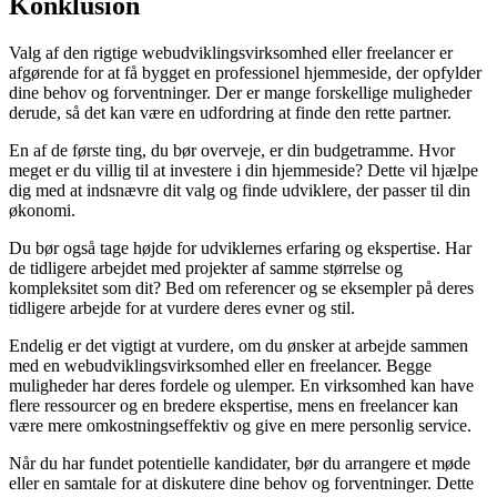
Konklusion
Valg af den rigtige webudviklingsvirksomhed eller freelancer er
afgørende for at få bygget en professionel hjemmeside, der opfylder
dine behov og forventninger. Der er mange forskellige muligheder
derude, så det kan være en udfordring at finde den rette partner.
En af de første ting, du bør overveje, er din budgetramme. Hvor
meget er du villig til at investere i din hjemmeside? Dette vil hjælpe
dig med at indsnævre dit valg og finde udviklere, der passer til din
økonomi.
Du bør også tage højde for udviklernes erfaring og ekspertise. Har
de tidligere arbejdet med projekter af samme størrelse og
kompleksitet som dit? Bed om referencer og se eksempler på deres
tidligere arbejde for at vurdere deres evner og stil.
Endelig er det vigtigt at vurdere, om du ønsker at arbejde sammen
med en webudviklingsvirksomhed eller en freelancer. Begge
muligheder har deres fordele og ulemper. En virksomhed kan have
flere ressourcer og en bredere ekspertise, mens en freelancer kan
være mere omkostningseffektiv og give en mere personlig service.
Når du har fundet potentielle kandidater, bør du arrangere et møde
eller en samtale for at diskutere dine behov og forventninger. Dette