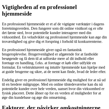
Vigtigheden af en professionel
hjemmeside
En professionel hjemmeside er et af de vigtigste værktøjer i dagens
forretningsverden. Den fungerer som dit online visitkort og er ofte
det første sted, hvor potentielle kunder interagerer med din
virksomhed. En veludviklet og professionel hjemmeside kan øge din
troværdighed og give dig et forspring i forhold til konkurrenterne.
En professionel hjemmeside giver også en fantastisk
brugeroplevelse. Brugervenlighed er afgørende for at fastholde
besøgende og få dem til at udforske mere af dit indhold eller
foretage en handling, f.eks. at foretage et køb eller udfylde en
formular. En velstruktureret og intuitiv hjemmeside kan hjælpe med
at guide brugerne og sikre, at de nemt kan finde, hvad de leder efter.
Endelig giver en professionel hjemmeside dig mulighed for at nå ud
til en bredere målgruppe. Med en online tilstedeværelse kan du nå
potentielle kunder over hele verden, uanset hvor din virksomhed er
fysisk placeret. Dette åbner op for en verden af muligheder for at
øge din kundebase og øge din omsætning.
Faktorer, der påvirker omkostningerne