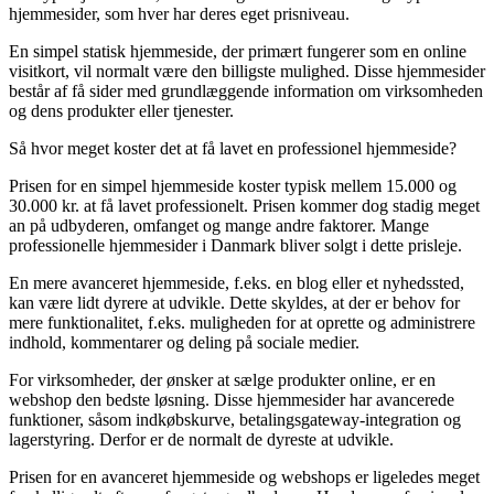
hjemmesider, som hver har deres eget prisniveau.
En simpel statisk hjemmeside, der primært fungerer som en online
visitkort, vil normalt være den billigste mulighed. Disse hjemmesider
består af få sider med grundlæggende information om virksomheden
og dens produkter eller tjenester.
Så hvor meget koster det at få lavet en professionel hjemmeside?
Prisen for en simpel hjemmeside koster typisk mellem 15.000 og
30.000 kr. at få lavet professionelt. Prisen kommer dog stadig meget
an på udbyderen, omfanget og mange andre faktorer. Mange
professionelle hjemmesider i Danmark bliver solgt i dette prisleje.
En mere avanceret hjemmeside, f.eks. en blog eller et nyhedssted,
kan være lidt dyrere at udvikle. Dette skyldes, at der er behov for
mere funktionalitet, f.eks. muligheden for at oprette og administrere
indhold, kommentarer og deling på sociale medier.
For virksomheder, der ønsker at sælge produkter online, er en
webshop den bedste løsning. Disse hjemmesider har avancerede
funktioner, såsom indkøbskurve, betalingsgateway-integration og
lagerstyring. Derfor er de normalt de dyreste at udvikle.
Prisen for en avanceret hjemmeside og webshops er ligeledes meget